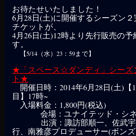
へ
お待たせいたしました！
6月28日(土)に開催するシーズン
ス
チケットが、
キ
4月26日(土)12時より先行販売の
ッ
す。
プ
【5/14（水）23：59まで】
★「スペース☆ダンディ」シーズ
ト★
開催日時：2014年6月28日(土)【
目】17時~
入場料金：1,800円(税込)
会場：ユナイテッド・シネ
出演：諏訪部順一、佐武宇綺(9n
行、南雅彦プロデューサー(ボンズ