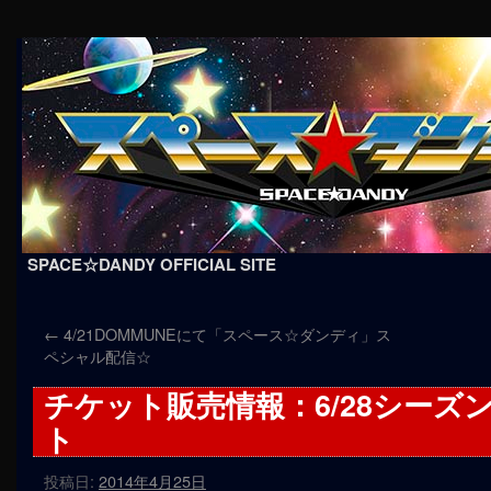
SPACE☆DANDY OFFICIAL SITE
コ
←
4/21DOMMUNEにて「スペース☆ダンディ」ス
ン
ペシャル配信☆
テ
チケット販売情報：6/28シーズ
ン
ト
ツ
投稿日:
2014年4月25日