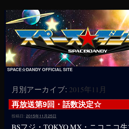
SPACE☆DANDY OFFICIAL SITE
コ
月別アーカイブ:
2015年11月
ン
テ
再放送第9回・話数決定☆
ン
投稿日:
2015年11月25日
ツ
BSフジ・TOKYO MX・ニコニコ