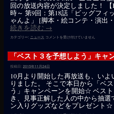
回の放送内容が決定しました！ 【BSフ
へ
時～ 第9回：第18話「ビッグフ
ス
ゃんよ」 [脚本・絵コンテ・演出
キ
続きを読む
→
ッ
再
カテゴリー:
ニュース
コメントを受け付けていません
放
プ
送
第
「ベスト３を予想しよう」キャ
9
回・
投稿日:
2015年11月24日
話
数
10月より開始した再放送も、いよ
決
りました。 そこで本日から「ベ
定
☆
う」キャンペーンを開始☆ ベス
は
き、見事正解した人の中から抽選
ン入りグッズなどをプレゼント☆