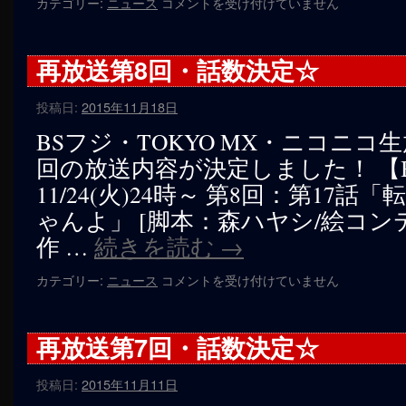
「ベ
カテゴリー:
ニュース
コメントを受け付けていません
ス
ト
３
再放送第8回・話数決定☆
を
予
投稿日:
2015年11月18日
想
し
BSフジ・TOKYO MX・ニコニコ
よ
回の放送内容が決定しました！ 【
う」
キ
11/24(火)24時～ 第8回：第17
ャ
ゃんよ」 [脚本：森ハヤシ/絵コン
ン
ペ
作 …
続きを読む
→
ー
ン
再
カテゴリー:
ニュース
コメントを受け付けていません
開
放
始
送
☆
第
再放送第7回・話数決定☆
は
8
回・
投稿日:
2015年11月11日
話
数