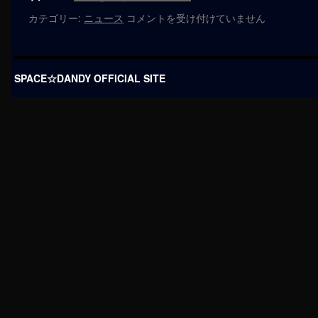
再
カテゴリー:
ニュース
コメントを受け付けていません
放
送
第
6
SPACE☆DANDY OFFICIAL SITE
回・
話
数
決
定
☆
は