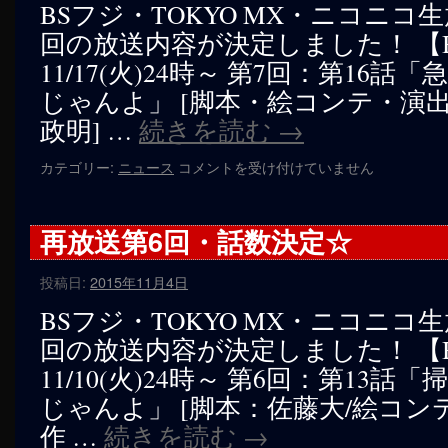
BSフジ・TOKYO MX・ニコニコ
決
回の放送内容が決定しました！ 【
定
☆
11/17(火)24時～ 第7回：第16
は
じゃんよ」 [脚本・絵コンテ・演
政明] …
続きを読む
→
再
カテゴリー:
ニュース
コメントを受け付けていません
放
送
第
再放送第6回・話数決定☆
7
回・
投稿日:
2015年11月4日
話
数
BSフジ・TOKYO MX・ニコニコ
決
回の放送内容が決定しました！ 【
定
☆
11/10(火)24時～ 第6回：第13
は
じゃんよ」 [脚本：佐藤大/絵コン
作 …
続きを読む
→