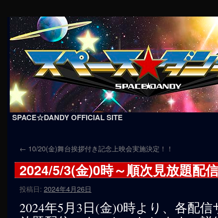
SPACE☆DANDY OFFICIAL SITE
コ
←
10/20(金)舞台挨拶付き記念上映会実施決定！！
ン
2024/5/3(金)0時～順次見放題
テ
ン
投稿日:
2024年4月26日
2024年5月3日(金)0時より、各
ツ