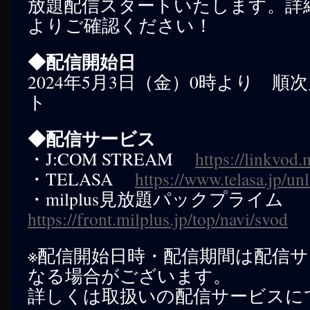
放題配信スタートいたします。詳
へ
よりご確認ください！
ス
◆配信開始日
キ
2024年5月3日（金）0時より 
ッ
ト
プ
◆配信サービス
・J:COM STREAM
https://linkvod
・TELASA
https://www.telasa.jp/un
・milplus見放題パックプライム
https://front.milplus.jp/top/navi/svod
※配信開始日時・配信期間は配信
なる場合がございます。
詳しくは取扱いの配信サービスに