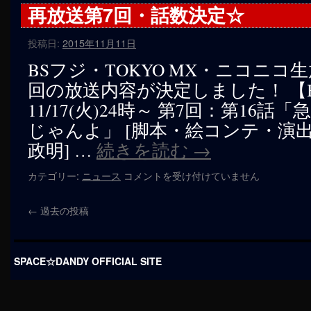
第
再放送第7回・話数決定☆
は
8
回・
投稿日:
2015年11月11日
話
数
BSフジ・TOKYO MX・ニコニコ
決
回の放送内容が決定しました！ 【
定
☆
11/17(火)24時～ 第7回：第16
は
じゃんよ」 [脚本・絵コンテ・演
政明] …
続きを読む
→
再
カテゴリー:
ニュース
コメントを受け付けていません
放
送
←
過去の投稿
第
7
回・
話
SPACE☆DANDY OFFICIAL SITE
数
決
定