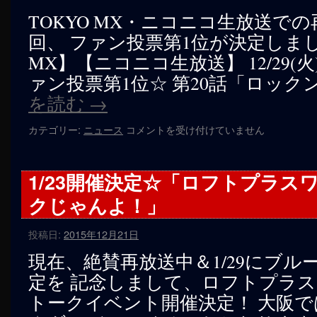
へ
TOKYO MX・ニコニコ生放送での
回、 ファン投票第1位が決定しました
ス
MX】【ニコニコ生放送】 12/29(火
キ
ァン投票第1位☆ 第20話「ロック
ッ
を読む
→
プ
再
カテゴリー:
ニュース
コメントを受け付けていません
放
送
第
1/23開催決定☆「ロフトプラス
13
クじゃんよ！」
回・
フ
ァ
投稿日:
2015年12月21日
ン
投
現在、絶賛再放送中＆1/29にブル
票
定を 記念しまして、ロフトプラ
第
トークイベント開催決定！ 大阪
1
位