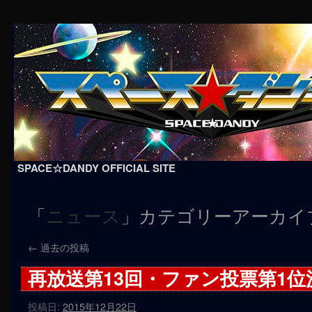
SPACE☆DANDY OFFICIAL SITE
コ
「
」カテゴリーアーカイ
ニュース
ン
テ
←
過去の投稿
ン
再放送第13回・ファン投票第1位
ツ
投稿日:
2015年12月22日