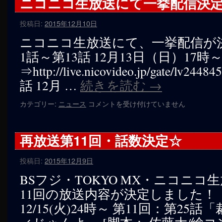
ニコニコ生放送にて一挙配信決
ー
12
ク
回・
じ
投稿日:
2015年12月10日
話
ゃ
数
ニコニコ生放送にて、一挙配信が決
ん
決
よ！」
1話～第13話 12月13日（日）17
定
は
☆
⇒http://live.nicovideo.jp/gate/lv
は
話 12月 …
続きを読む
→
ニ
カテゴリー:
ニュース
コメントを受け付けていません
コ
ニ
コ
再放送第11回・話数決定☆
生
放
投稿日:
2015年12月9日
送
に
BSフジ・TOKYO MX・ニコニコ
て
11回の放送内容が決定しました！ 
一
挙
12/15(火)24時～ 第11回：第2
配
信