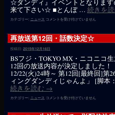
☆ダンディ』イベントとなります
決
来て下さい☆ ■とんぼ …
続きを
定
☆
1/23
カテゴリー:
ニュース
は
コメントを受け付けていません
開
催
決
再放送第12回・話数決定☆
定
☆「ロ
投稿日:
2015年12月16日
フ
ト
BSフジ・TOKYO MX・ニコニコ
プ
12回の放送内容が決定しました！ 
ラ
ス
12/22(火)24時～ 第12回[最終回
ワ
ィングダンディじゃんよ」 [脚本：
ン
ウ
続きを読む
→
エ
ス
再
カテゴリー:
ニュース
コメントを受け付けていません
ト
放
で
送
ト
第