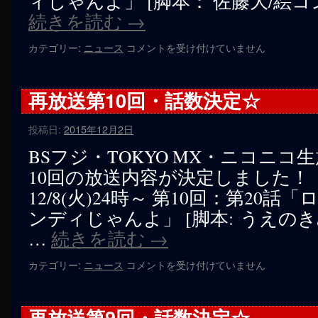
ィじゃんよ」 [脚本： 佐藤大/絵
決
続きを読む
→
定
☆
再
カテゴリー:
ニュース
コメントを受け付けていません
は
放
送
第
再放送第10回・話数決定☆
11
回・
投稿日:
2015年12月2日
話
数
BSフジ・TOKYO MX・ニコニコ
決
10回の放送内容が決定しました！ 
定
☆
12/8(火)24時～ 第10回：第20
は
ンディじゃんよ」 [脚本: うえの
…
続きを読む
→
再
カテゴリー:
ニュース
コメントを受け付けていません
放
送
第
再放送第9回・話数決定☆