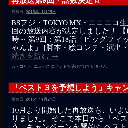
10
回・
投稿日:
2015年11月25日
話
数
BSフジ・TOKYO MX・ニコニコ
決
回の放送内容が決定しました！ 【BSフ
定
☆
時～ 第9回：第18話「ビッグフ
は
ゃんよ」 [脚本・絵コンテ・演出
続きを読む
→
再
カテゴリー:
ニュース
コメントを受け付けていません
放
送
第
「ベスト３を予想しよう」キャ
9
回・
投稿日:
2015年11月24日
話
数
10月より開始した再放送も、いよ
決
りました。 そこで本日から「ベ
定
☆
う」キャンペーンを開始☆ ベス