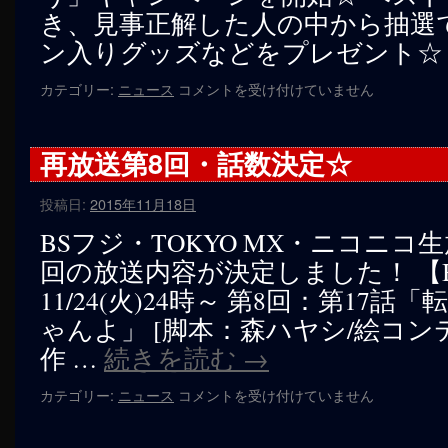
は
き、見事正解した人の中から抽選
ン入りグッズなどをプレゼント☆
「ベ
カテゴリー:
ニュース
コメントを受け付けていません
ス
ト
３
再放送第8回・話数決定☆
を
予
投稿日:
2015年11月18日
想
し
BSフジ・TOKYO MX・ニコニコ
よ
回の放送内容が決定しました！ 【
う」
キ
11/24(火)24時～ 第8回：第17
ャ
ゃんよ」 [脚本：森ハヤシ/絵コン
ン
ペ
作 …
続きを読む
→
ー
ン
再
カテゴリー:
ニュース
コメントを受け付けていません
開
放
始
送
☆