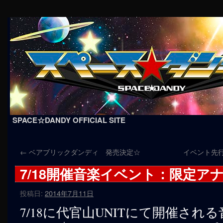
SPACE☆DANDY OFFICIAL SITE
コ
←
ベアブリックダンディ 発売決定☆
イベント先
ン
7/18開催音楽イベント：限定ア
テ
ン
投稿日:
2014年7月11日
7/18に代官山UNITにて開催され
ツ