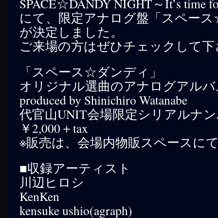
SPACE☆DANDY NIGHT～It’s time fo
へ
にて、限定アナログ盤「スペース
ス
が決定しました。
ご来場の方はぜひチェックして下
キ
ッ
「スペース☆ダンディ」
プ
オリジナル選曲のアナログアルバ
produced by Shinichiro Watanabe
代官山UNIT会場限定シリアルナ
￥2,000＋tax
※販売は、会場内物販スペースにて
■収録アーティスト
川辺ヒロシ
KenKen
kensuke ushio(agraph)