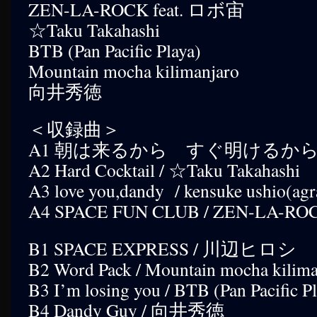
ZEN-LA-ROCK feat. ロボ宙
☆Taku Takahashi
BTB (Pan Pacific Playa)
Mountain mocha kilimanjaro
向井秀徳
＜収録曲＞
A1 朝は来るから すぐ明けるから / 
A2 Hard Cocktail / ☆Taku Takahashi
A3 love you,dandy / kensuke ushio(agr
A4 SPACE FUN CLUB / ZEN-LA-RO
B1 SPACE EXPRESS / 川辺ヒロシ
B2 Word Pack / Mountain mocha kilima
B3 I’m losing you / BTB (Pan Pacific P
B4 Dandy Guy / 向井秀徳